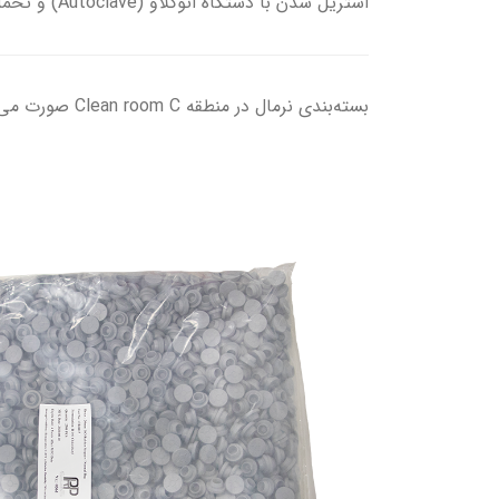
استریل شدن با دستگاه اتوکلاو (Autoclave) و تحمل دمای 120 الی 130 درجه را دارا می باشد مبادرت نماید.
بسته‌بندی نرمال در منطقه Clean room C صورت می گیرد و بسته بندی تایوک در منطقه Laminar Air flow) Clean room A) انجام می شود.