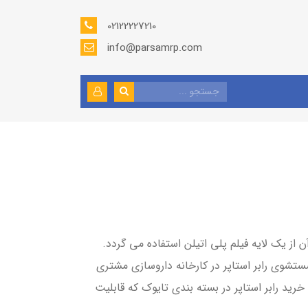
02122227210
info@parsamrp.com
ی گردد. در بسته بندی Tyvek از یک لایه تایوک و بر روی آن از یک لایه فیلم پلی اتیلن استفاده می گردد.
ستشوی رابر استاپر در کارخانه داروسازی مشتری
رید رابر استاپر در بسته بندی تایوک که قابلیت